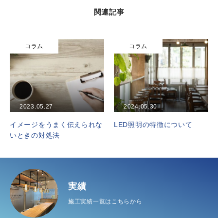
関連記事
コラム
コラム
2024.05.30
2026.01.21
られな
LED照明の特徴について
見積りのチェックポイン
ついて
実績
施工実績一覧はこちらから