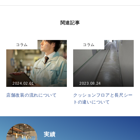
関連記事
コラム
コラム
2023.08.24
2024.09.12
について
クッションフロアと長尺シー
ワンストップ施工
トの違いについて
実績