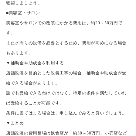
確認しましょう。
■美容室・サロン
美容室やサロンでの改装にかかる費用は、約20～50万円で
す。
TOP
また水周りの設備を必要とするため、費用が高めになる場合
自社施工可能品目
もあります。
▼補助金や助成金を利用する
実績
店舗改装を目的とした改装工事の場合、補助金や助成金が受
インフォメーション
給できる場合があります。
誰でも受給できるわけではなく、特定の条件を満たしていれ
会社概要
ば受給することが可能です。
お問い合わせ
条件に当てはまる場合は、申し込んでみると良いでしょう。
▼まとめ
TOP
自社施工可能品目
実績
インフォメーション
会社概
店舗改装の費用相場は飲食店が「約30～50万円」小売店など