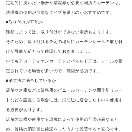
定期的に洗いたい場合や清潔感が必要な場所のカーテンは、
洗濯機の使用が可能なタイプを選ぶのがおすすめです。
■取り付けが可能か
TOP
種類によっては、取り付けができない場所もあります。
そのため、取り付ける予定の場所にカーテンレールの取り付
自社施工可能品目
けが可能か前もって確認しておきましょう。
実績
中でもアコーディオンカーテンとパネルドアは、レールが指
定されている場合が多いので、確認が必須です。
インフォメーション
■消防法に適合しているか
会社概要
店舗や倉庫などに業務用のビニールカーテンや間仕切りシー
トなどを設置する場合には、消防法に適合したものを使用す
お問い合わせ
る必要があります。
TOP
自社施工可能品目
実績
インフォメーション
会社概
店舗の規模や使用する環境によって使用の可否が異なるた
め、管轄の消防署に確認をしたうえで設置すると安心です。