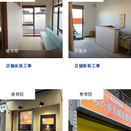
栃木県
千葉県
TOP
店舗改装工事
店舗新装工事
自社施工可能品目
実績
接骨院
整骨院
インフォメーション
会社概要